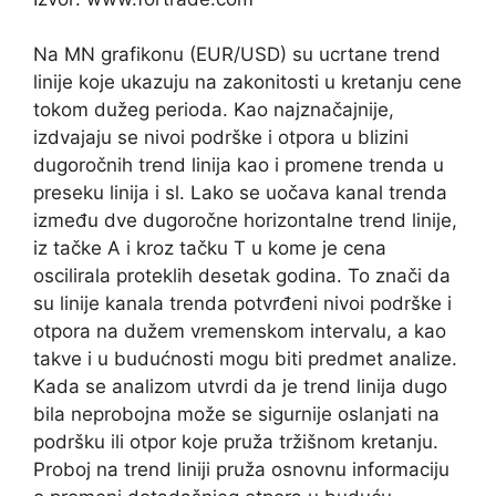
Na MN grafikonu (EUR/USD) su ucrtane trend
linije koje ukazuju na zakonitosti u kretanju cene
tokom dužeg perioda. Kao najznačajnije,
izdvajaju se nivoi podrške i otpora u blizini
dugoročnih trend linija kao i promene trenda u
preseku linija i sl. Lako se uočava kanal trenda
između dve dugoročne horizontalne trend linije,
iz tačke A i kroz tačku T u kome je cena
oscilirala proteklih desetak godina. To znači da
su linije kanala trenda potvrđeni nivoi podrške i
otpora na dužem vremenskom intervalu, a kao
takve i u budućnosti mogu biti predmet analize.
Kada se analizom utvrdi da je trend linija dugo
bila neprobojna može se sigurnije oslanjati na
podršku ili otpor koje pruža tržišnom kretanju.
Proboj na trend liniji pruža osnovnu informaciju