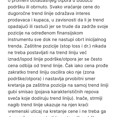
o promeni dotadašnjeg otpora u buduću
podršku ili obrnuto. Svako vraćanje cene do
dugoročne trend linije odražava interes
prodavaca i kupaca, u zavisnosti da li je trend
opadajući ili rastući jer se trude da zadrže svoje
pozicije na određenom finansijskom
instrumentu sve dok ne nastupi obrt inicijalnog
trenda. Zaštitne pozicije (stop loss i dr.) nikada
ne treba postavljati na trend liniju već
iznad/ispod linije podrške/otpora jer se često
cena odbija od trend linije. Čak iako cena prođe
zakratko trend liniju oscilira oko nje (zona
podrške/otpora) i nastavlja prvobitni smer
kretanja pa zaštitna pozicija na samoj trend liniji
gubi smisao (pojava karakterističnih repova
sveća koje dodiruju trend liniju). Inače, strmiji
nagib trend linije ukazuje na njen kraći
vremenski uticaj na kretanje cene i ne treba ga