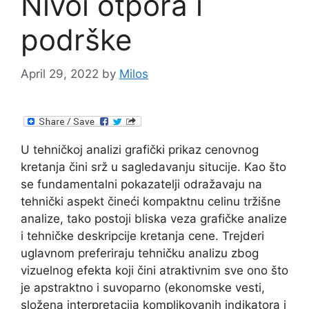
Nivoi otpora i
podrške
April 29, 2022
by
Milos
U tehničkoj analizi grafički prikaz cenovnog
kretanja čini srž u sagledavanju situcije. Kao što
se fundamentalni pokazatelji odražavaju na
tehnički aspekt čineći kompaktnu celinu tržišne
analize, tako postoji bliska veza grafičke analize
i tehničke deskripcije kretanja cene. Trejderi
uglavnom preferiraju tehničku analizu zbog
vizuelnog efekta koji čini atraktivnim sve ono što
je apstraktno i suvoparno (ekonomske vesti,
složena interpretacija komplikovanih indikatora i