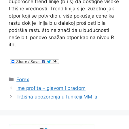
dugoročne trend linije (b i s) da dostigne visoke
tržišne vrednosti. Trend linija s je izuzetno jak
otpor koji se potvrdio u više pokušaja cene ka
rastu dok je linija b u dalekoj prošlosti bila
podrška rastu što ne znači da u budućnosti
neće biti ponovo snažan otpor kao na nivou R
itd.
Categories
Forex
Ime profita – glavom i bradom
Tržišna upozorenja u funkciji MM-a