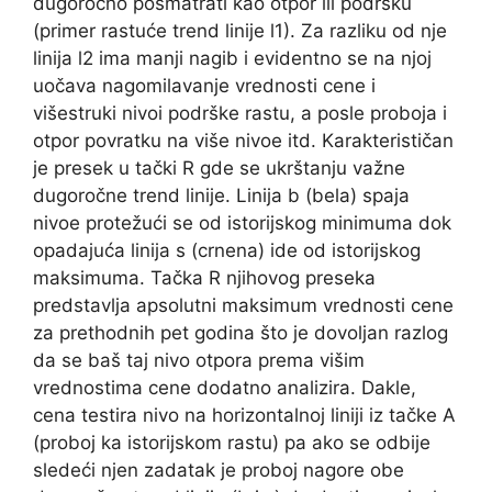
dugoročno posmatrati kao otpor ili podršku
(primer rastuće trend linije l1). Za razliku od nje
linija l2 ima manji nagib i evidentno se na njoj
uočava nagomilavanje vrednosti cene i
višestruki nivoi podrške rastu, a posle proboja i
otpor povratku na više nivoe itd. Karakterističan
je presek u tački R gde se ukrštanju važne
dugoročne trend linije. Linija b (bela) spaja
nivoe protežući se od istorijskog minimuma dok
opadajuća linija s (crnena) ide od istorijskog
maksimuma. Tačka R njihovog preseka
predstavlja apsolutni maksimum vrednosti cene
za prethodnih pet godina što je dovoljan razlog
da se baš taj nivo otpora prema višim
vrednostima cene dodatno analizira. Dakle,
cena testira nivo na horizontalnoj liniji iz tačke A
(proboj ka istorijskom rastu) pa ako se odbije
sledeći njen zadatak je proboj nagore obe