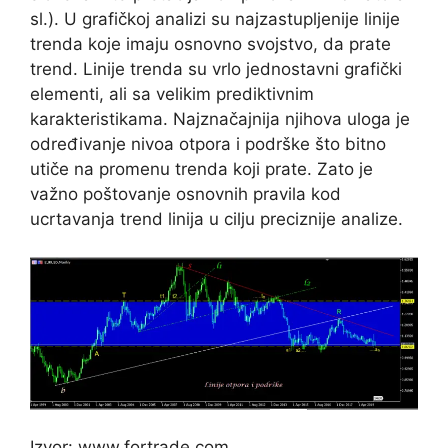
sl.). U grafičkoj analizi su najzastupljenije linije
trenda koje imaju osnovno svojstvo, da prate
trend. Linije trenda su vrlo jednostavni grafički
elementi, ali sa velikim prediktivnim
karakteristikama. Najznačajnija njihova uloga je
određivanje nivoa otpora i podrške što bitno
utiče na promenu trenda koji prate. Zato je
važno poštovanje osnovnih pravila kod
ucrtavanja trend linija u cilju preciznije analize.
Izvor: www.fortrade.com