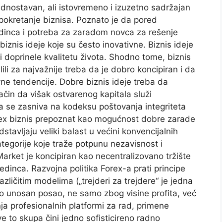
dnostavan, ali istovremeno i izuzetno sadržajan
pokretanje biznisa. Poznato je da pored
edinca i potreba za zaradom novca za rešenje
znis ideje koje su često inovativne. Biznis ideje
i doprinele kvalitetu života. Shodno tome, biznis
ili za najvažnije treba da je dobro koncipiran i da
vne tendencije. Dobre biznis ideje treba da
čin da višak ostvarenog kapitala služi
 se zasniva na kodeksu poštovanja integriteta
rex biznis prepoznat kao mogućnost dobre zarade
tavljaju veliki balast u većini konvencijalnih
tegorije koje traže potpunu nezavisnost i
 Market je koncipiran kao necentralizovano tržište
inca. Razvojna politika Forex-a prati principe
zličitim modelima („trejderi za trejdere“ je jedna
rlo unosan posao, ne samo zbog visine profita, već
a profesionalnih platformi za rad, primene
e to skupa čini jedno sofisticireno radno