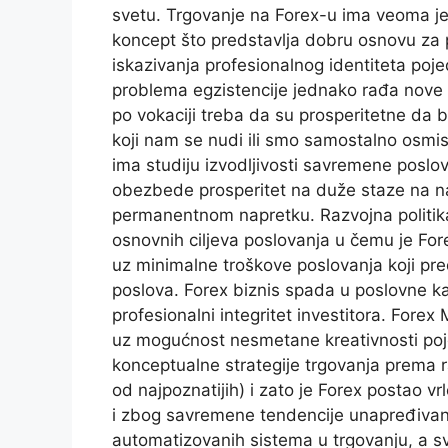
svetu. Trgovanje na Forex-u ima veoma je
koncept što predstavlja dobru osnovu za 
iskazivanja profesionalnog identiteta poj
problema egzistencije jednako rađa nove bi
po vokaciji treba da su prosperitetne da b
koji nam se nudi ili smo samostalno osmisl
ima studiju izvodljivosti savremene poslo
obezbede prosperitet na duže staze na na
permanentnom napretku. Razvojna politika
osnovnih ciljeva poslovanja u čemu je Fo
uz minimalne troškove poslovanja koji preds
poslova. Forex biznis spada u poslovne ka
profesionalni integritet investitora. Forex
uz mogućnost nesmetane kreativnosti pojed
konceptualne strategije trgovanja prema ra
od najpoznatijih) i zato je Forex postao v
i zbog savremene tendencije unapređivanj
automatizovanih sistema u trgovanju, a sv