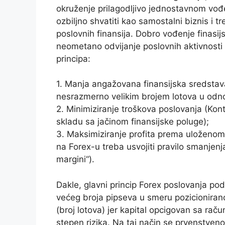
okruženje prilagodljivo jednostavnom vođ
ozbiljno shvatiti kao samostalni biznis i 
poslovnih finansija. Dobro vođenje finasij
neometano odvijanje poslovnih aktivnosti 
principa:
1. Manja angažovana finansijska sredstava 
nesrazmerno velikim brojem lotova u odnos
2. Minimiziranje troškova poslovanja (Kont
skladu sa jačinom finansijske poluge);
3. Maksimiziranje profita prema uloženom
na Forex-u treba usvojiti pravilo smanjenj
margini“).
Dakle, glavni princip Forex poslovanja p
većeg broja pipseva u smeru pozicionirano
(broj lotova) jer kapital opcigovan sa rač
stepen rizika. Na taj način se prvenstveno 