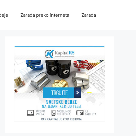
deje
Zarada preko interneta
Zarada