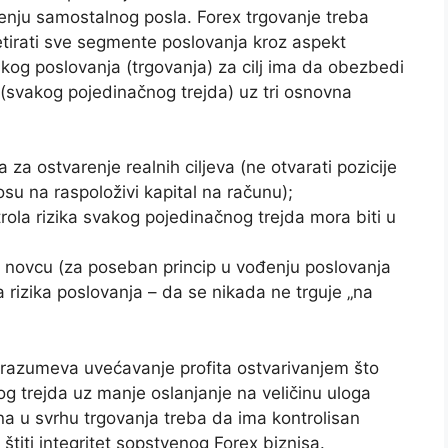
enju samostalnog posla. Forex trgovanje treba
tretirati sve segmente poslovanja kroz aspekt
skog poslovanja (trgovanja) za cilj ima da obezbedi
(svakog pojedinačnog trejda) uz tri osnovna
za ostvarenje realnih ciljeva (ne otvarati pozicije
u na raspoloživi kapital na računu);
rola rizika svakog pojedinačnog trejda mora biti u
 novcu (za poseban princip u vođenju poslovanja
a rizika poslovanja – da se nikada ne trguje „na
odrazumeva uvećavanje profita ostvarivanjem što
g trejda uz manje oslanjanje na veličinu uloga
una u svrhu trgovanja treba da ima kontrolisan
štiti integritet sopstvenog Forex biznisa.