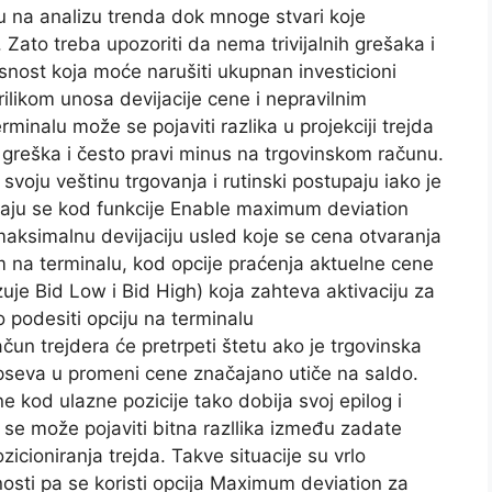
u na analizu trenda dok mnoge stvari koje
 Zato treba upozoriti da nema trivijalnih grešaka i
asnost koja moće narušiti ukupnan investicioni
ilikom unosa devijacije cene i nepravilnim
inalu može se pojaviti razlika u projekciji trejda
 greška i često pravi minus na trgovinskom računu.
svoju veštinu trgovanja i rutinski postupaju iako je
aju se kod funkcije Enable maximum deviation
maksimalnu devijaciju usled koje se cena otvaranja
m na terminalu, kod opcije praćenja aktuelne cene
uje Bid Low i Bid High) koja zahteva aktivaciju za
 podesiti opciju na terminalu
un trejdera će pretrpeti štetu ako je trgovinska
pipseva u promeni cene značajano utiče na saldo.
e kod ulazne pozicije tako dobija svoj epilog i
er se može pojaviti bitna razllika između zadate
icioniranja trejda. Takve situacije su vrlo
nosti pa se koristi opcija Maximum deviation za