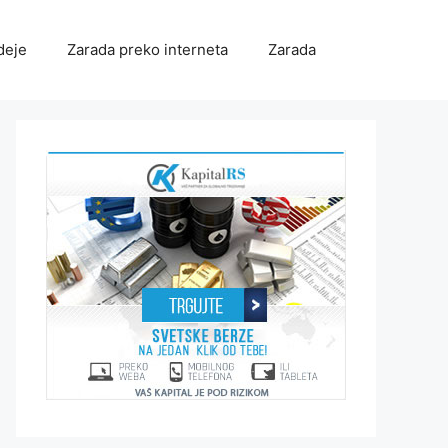
deje
Zarada preko interneta
Zarada