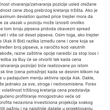
nost otvaranja/zatvaranja pozicije usled otežane
ednost cene zbog prebrzog kretanja tržišta. Ako je
maximum deviation quoted price trejder mora da
za ulazak u poziciju može iznositi onoliko
 se tom broju pipseva pridoda obavezni spread
vati i više od deset pipseva. Osim toga, ako trejder
 (Ask ili Bid) razlika između cene i cene koja se
dređen broj pipseva, a naročito kod valutnih
Takođe, razne zaštitne opcije naredbi za stop loss i
aredba za Buy će se otvoriti tek kada cena
zatvaranja pozicije) biće realizovane po istom
 Ask line (cena potražnje) kada se desnim klikom na
ne u padajućem meniju aktivira opcija Ask. Dakle,
aže jednako za sve, stroga i nedvosmislena. Forex
 volatilnost tržišnog kretanja cena predstavlja
ogućeno profitiranje mnogostruko veće od
profita nezavisna investiciona projekcija svakog
iti pažnju i na najsitnije datalje u projektovanju