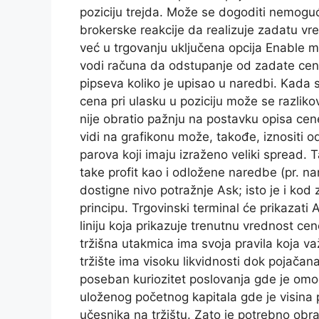
poziciju trejda. Može se dogoditi nemoguć
brokerske reakcije da realizuje zadatu vr
već u trgovanju uključena opcija Enable 
vodi računa da odstupanje od zadate cene 
pipseva koliko je upisao u naredbi. Kada
cena pri ulasku u poziciju može se razliko
nije obratio pažnju na postavku opisa cene
vidi na grafikonu može, takođe, iznositi o
parova koji imaju izraženo veliki spread. 
take profit kao i odložene naredbe (pr. n
dostigne nivo potražnje Ask; isto je i kod 
principu. Trgovinski terminal će prikazati
liniju koja prikazuje trenutnu vrednost ce
tržišna utakmica ima svoja pravila koja v
tržište ima visoku likvidnosti dok pojačana
poseban kuriozitet poslovanja gde je om
uloženog početnog kapitala gde je visina 
učesnika na tržištu. Zato je potrebno obrat