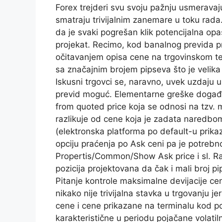
Forex trejderi svu svoju pažnju usmeravaj
smatraju trivijalnim zanemare u toku rada.
da je svaki pogrešan klik potencijalna op
projekat. Recimo, kod banalnog previda pr
očitavanjem opisa cene na trgovinskom term
sa značajnim brojem pipseva što je velika
Iskusni trgovci se, naravno, uvek uzdaju u 
previd moguć. Elementarne greške događ
from quoted price koja se odnosi na tzv. 
razlikuje od cene koja je zadata naredbo
(elektronska platforma po default-u prikaz
opciju praćenja po Ask ceni pa je potrebno
Propertis/Common/Show Ask price i sl. Rač
pozicija projektovana da čak i mali broj 
Pitanje kontrole maksimalne devijacije cen
nikako nije trivijalna stavka u trgovanju j
cene i cene prikazane na terminalu kod poz
karakteristične u periodu pojačane volatil