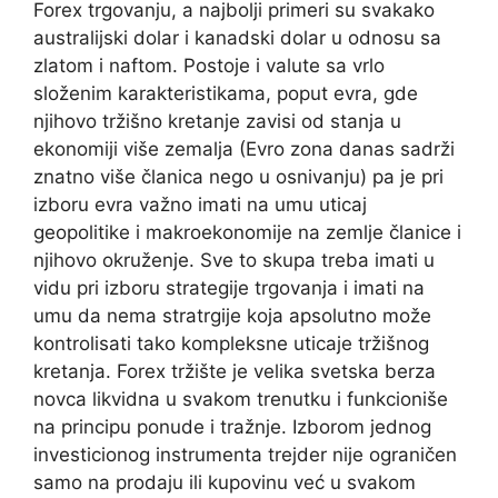
Forex trgovanju, a najbolji primeri su svakako
australijski dolar i kanadski dolar u odnosu sa
zlatom i naftom. Postoje i valute sa vrlo
složenim karakteristikama, poput evra, gde
njihovo tržišno kretanje zavisi od stanja u
ekonomiji više zemalja (Evro zona danas sadrži
znatno više članica nego u osnivanju) pa je pri
izboru evra važno imati na umu uticaj
geopolitike i makroekonomije na zemlje članice i
njihovo okruženje. Sve to skupa treba imati u
vidu pri izboru strategije trgovanja i imati na
umu da nema stratrgije koja apsolutno može
kontrolisati tako kompleksne uticaje tržišnog
kretanja. Forex tržište je velika svetska berza
novca likvidna u svakom trenutku i funkcioniše
na principu ponude i tražnje. Izborom jednog
investicionog instrumenta trejder nije ograničen
samo na prodaju ili kupovinu već u svakom