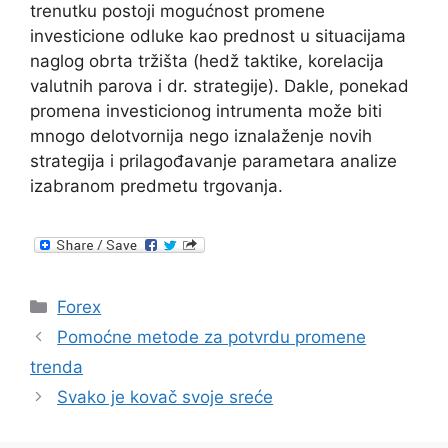
trenutku postoji mogućnost promene
investicione odluke kao prednost u situacijama
naglog obrta tržišta (hedž taktike, korelacija
valutnih parova i dr. strategije). Dakle, ponekad
promena investicionog intrumenta može biti
mnogo delotvornija nego iznalaženje novih
strategija i prilagođavanje parametara analize
izabranom predmetu trgovanja.
Categories
Forex
Pomoćne metode za potvrdu promene
trenda
Svako je kovač svoje sreće