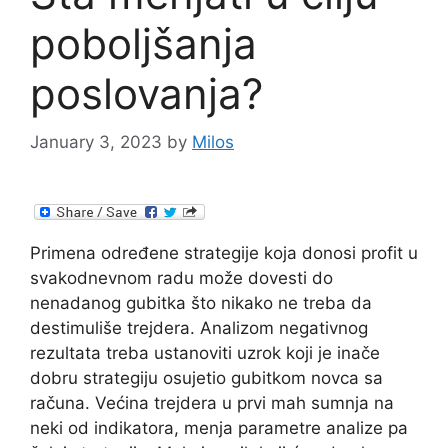
poboljšanja
poslovanja?
January 3, 2023
by
Milos
Primena određene strategije koja donosi profit u
svakodnevnom radu može dovesti do
nenadanog gubitka što nikako ne treba da
destimuliše trejdera. Analizom negativnog
rezultata treba ustanoviti uzrok koji je inače
dobru strategiju osujetio gubitkom novca sa
računa. Većina trejdera u prvi mah sumnja na
neki od indikatora, menja parametre analize pa