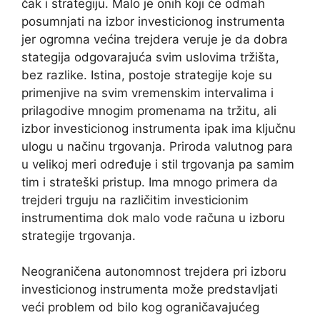
čak i strategiju. Malo je onih koji će odmah
posumnjati na izbor investicionog instrumenta
jer ogromna većina trejdera veruje je da dobra
stategija odgovarajuća svim uslovima tržišta,
bez razlike. Istina, postoje strategije koje su
primenjive na svim vremenskim intervalima i
prilagodive mnogim promenama na tržitu, ali
izbor investicionog instrumenta ipak ima ključnu
ulogu u načinu trgovanja. Priroda valutnog para
u velikoj meri određuje i stil trgovanja pa samim
tim i strateški pristup. Ima mnogo primera da
trejderi trguju na različitim investicionim
instrumentima dok malo vode računa u izboru
strategije trgovanja.
Neograničena autonomnost trejdera pri izboru
investicionog instrumenta može predstavljati
veći problem od bilo kog ograničavajućeg