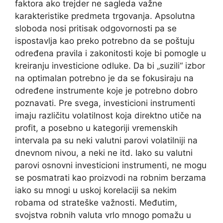
faktora ako trejder ne sagleda važne
karakteristike predmeta trgovanja. Apsolutna
sloboda nosi pritisak odgovornosti pa se
ispostavlja kao preko potrebno da se poštuju
određena pravila i zakonitosti koje bi pomogle u
kreiranju investicione odluke. Da bi „suzili“ izbor
na optimalan potrebno je da se fokusiraju na
određene instrumente koje je potrebno dobro
poznavati. Pre svega, investicioni instrumenti
imaju različitu volatilnost koja direktno utiče na
profit, a posebno u kategoriji vremenskih
intervala pa su neki valutni parovi volatilniji na
dnevnom nivou, a neki ne itd. Iako su valutni
parovi osnovni investicioni instrumenti, ne mogu
se posmatrati kao proizvodi na robnim berzama
iako su mnogi u uskoj korelaciji sa nekim
robama od strateške važnosti. Međutim,
svojstva robnih valuta vrlo mnogo pomažu u