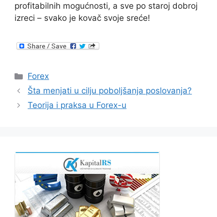
profitabilnih mogućnosti, a sve po staroj dobroj
izreci – svako je kovač svoje sreće!
Categories
Forex
Šta menjati u cilju poboljšanja poslovanja?
Teorija i praksa u Forex-u