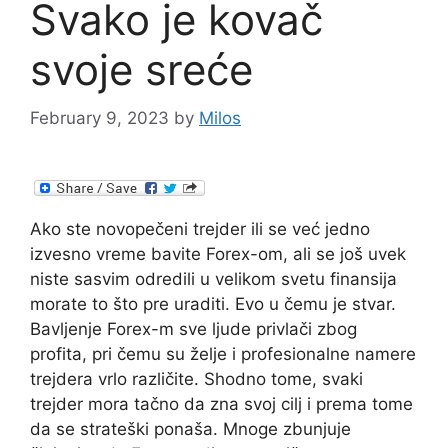
Svako je kovač
svoje sreće
February 9, 2023
by
Milos
Ako ste novopečeni trejder ili se već jedno
izvesno vreme bavite Forex-om, ali se još uvek
niste sasvim odredili u velikom svetu finansija
morate to što pre uraditi. Evo u čemu je stvar.
Bavljenje Forex-m sve ljude privlači zbog
profita, pri čemu su želje i profesionalne namere
trejdera vrlo različite. Shodno tome, svaki
trejder mora tačno da zna svoj cilj i prema tome
da se strateški ponaša. Mnoge zbunjuje