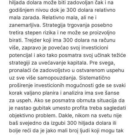
hiljada dolara može biti zadovoljan čak i na
godišnjem nivou dok je 300 dolara relativno
mala zarada. Relativno mala, ali ne i
zanemarljiva. Strategija trgovanja posebno
tretira stepen rizika i ne može se proizvoljno
birati. Trejder koji ima 300 dolara na računu
više, zapravo je povećao svoj investicioni
potencijal i ako tako posmatra svoj učinak težiće
strategiji za uvećavanje kapitala. Pre svega,
pronalaći će zadovoljstvo u ostvarenom uspehu
uz sve više samopouzdanja. Sistematično
proširenje investicionih mogućnosti gde se svaki
korak valjano planira i analizira ima sve šanse
za uspeh. Ako se posmatra obrnuta situacija da
je nastao gubitak umesto profita treba sagledati
objektivno problem. Dakle, nikom na svetu nije
baš svejedno da izgubi 300 hiljada dolara ili
bolje reći da je jako mali broj ljudi koji mogu tak