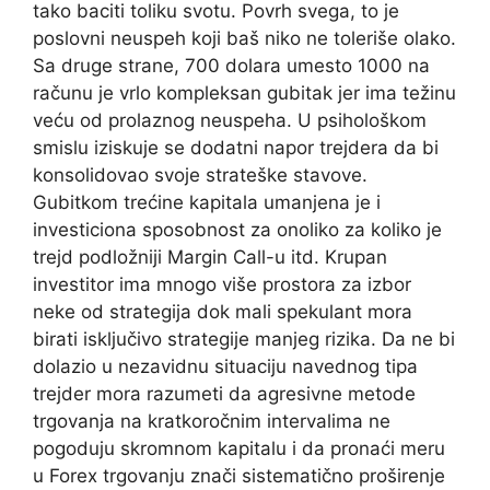
tako baciti toliku svotu. Povrh svega, to je
poslovni neuspeh koji baš niko ne toleriše olako.
Sa druge strane, 700 dolara umesto 1000 na
računu je vrlo kompleksan gubitak jer ima težinu
veću od prolaznog neuspeha. U psihološkom
smislu iziskuje se dodatni napor trejdera da bi
konsolidovao svoje strateške stavove.
Gubitkom trećine kapitala umanjena je i
investiciona sposobnost za onoliko za koliko je
trejd podložniji Margin Call-u itd. Krupan
investitor ima mnogo više prostora za izbor
neke od strategija dok mali spekulant mora
birati isključivo strategije manjeg rizika. Da ne bi
dolazio u nezavidnu situaciju navednog tipa
trejder mora razumeti da agresivne metode
trgovanja na kratkoročnim intervalima ne
pogoduju skromnom kapitalu i da pronaći meru
u Forex trgovanju znači sistematično proširenje