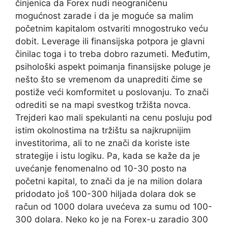
činjenica da Forex nudi neograničenu
mogućnost zarade i da je moguće sa malim
početnim kapitalom ostvariti mnogostruko veću
dobit. Leverage ili finansijska potpora je glavni
činilac toga i to treba dobro razumeti. Međutim,
psihološki aspekt poimanja finansijske poluge je
nešto što se vremenom da unaprediti čime se
postiže veći komformitet u poslovanju. To znači
odrediti se na mapi svestkog tržišta novca.
Trejderi kao mali spekulanti na cenu posluju pod
istim okolnostima na tržištu sa najkrupnijim
investitorima, ali to ne znači da koriste iste
strategije i istu logiku. Pa, kada se kaže da je
uvećanje fenomenalno od 10-30 posto na
početni kapital, to znači da je na milion dolara
pridodato još 100-300 hiljada dolara dok se
račun od 1000 dolara uvećeva za sumu od 100-
300 dolara. Neko ko je na Forex-u zaradio 300