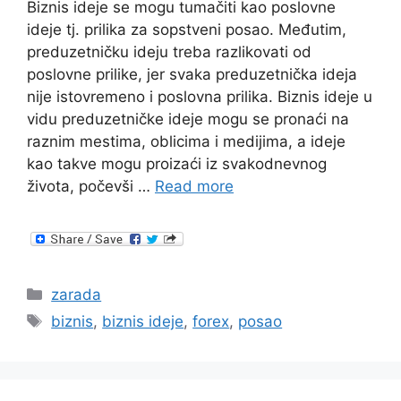
Biznis ideje se mogu tumačiti kao poslovne
ideje tj. prilika za sopstveni posao. Međutim,
preduzetničku ideju treba razlikovati od
poslovne prilike, jer svaka preduzetnička ideja
nije istovremeno i poslovna prilika. Biznis ideje u
vidu preduzetničke ideje mogu se pronaći na
raznim mestima, oblicima i medijima, a ideje
kao takve mogu proizaći iz svakodnevnog
života, počevši …
Read more
Categories
zarada
Tags
biznis
,
biznis ideje
,
forex
,
posao