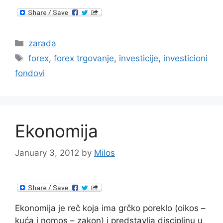
Categories
zarada
Tags
forex
,
forex trgovanje
,
investicije
,
investicioni
fondovi
Ekonomija
January 3, 2012
by
Milos
Ekonomija je reč koja ima grčko poreklo (oikos –
kuća i nomos – zakon) i predstavlja disciplinu u