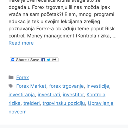
neke je ova rečenica kruna svega što se
događa u Forex trgovanju ili nas možda ipak
vraća na sam početak?! Elem, mnogi programi
edukacije tek u svojim lekcijama zrelijeg
poznavanja Forex-a obrađuju teme poput Risk
control, Money management (Kontrola rizika, …
Read more
Categories
Forex
Tags
Forex Market
,
forex trgovanje
,
investicije
,
investiranja
,
investirati
,
investitor
,
Kontrola
rizika
,
trejderi
,
trgovinsku poziciju
,
Upravljanje
novcem