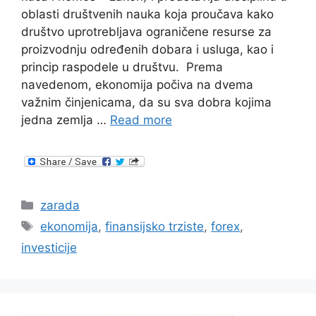
oblasti društvenih nauka koja proučava kako
društvo uprotrebljava ograničene resurse za
proizvodnju određenih dobara i usluga, kao i
princip raspodele u društvu. Prema
navedenom, ekonomija počiva na dvema
važnim činjenicama, da su sva dobra kojima
jedna zemlja …
Read more
Categories
zarada
Tags
ekonomija
,
finansijsko trziste
,
forex
,
investicije