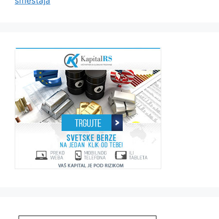
smeštaja