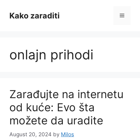
Skip
to
Kako zaraditi
Menu
content
onlajn prihodi
Zarađujte na internetu
od kuće: Evo šta
možete da uradite
August 20, 2024
by
Milos