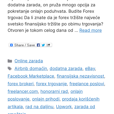
dodatna zarada, on pruža mnogo opcija za
pokretanje onlajn poduhvata. Budite Forex
trgovac Da li znate da je forex tržište najveće
svetsko finansijsko tržište po obimu trgovanja?
Otvoren je tokom celog dana od …
Read more
Categories
Online zarada
Tags
Airbnb domaćin
,
dodatna zarada
,
eBay
,
Facebook Marketplace
,
finansijska nezavisnost
,
forex brokeri
,
forex trgovanje
,
freelance poslovi
,
freelancer.com
,
honorarni rad
,
onlajn
poslovanje
,
onlajn prihodi
,
prodaja korišćenih
artikala
,
rad na daljinu
,
Upwork
,
zarada od