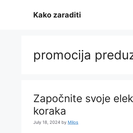
Skip
to
Kako zaraditi
content
promocija predu
Započnite svoje ele
koraka
July 18, 2024
by
Milos