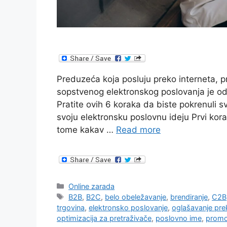
Preduzeća koja posluju preko interneta, p
sopstvenog elektronskog poslovanja je odli
Pratite ovih 6 koraka da biste pokrenuli sv
svoju elektronsku poslovnu ideju Prvi kora
tome kakav …
Read more
Categories
Online zarada
Tags
B2B
,
B2C
,
belo obeležavanje
,
brendiranje
,
C2B
trgovina
,
elektronsko poslovanje
,
oglašavanje pre
optimizacija za pretraživače
,
poslovno ime
,
promo