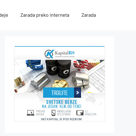
deje
Zarada preko interneta
Zarada