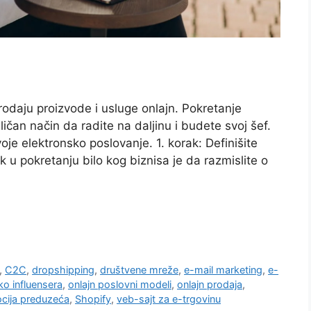
rodaju proizvode i usluge onlajn. Pokretanje
čan način da radite na daljinu i budete svoj šef.
oje elektronsko poslovanje. 1. korak: Definišite
k u pokretanju bilo kog biznisa je da razmislite o
,
C2C
,
dropshipping
,
društvene mreže
,
e-mail marketing
,
e-
ko influensera
,
onlajn poslovni modeli
,
onlajn prodaja
,
cija preduzeća
,
Shopify
,
veb-sajt za e-trgovinu