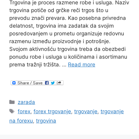
Trgovina je proces razmene robe i usluga. Naziv
trgovina potiče od grčke reči trgos što u
prevodu znači prevara. Kao posebna privredna
delatnost, trgovina ima zadatak da svojim
posredovanjem u prometu organizuje redovnu
razmenu između proizvodnje i potrošnje.
Svojom aktivnošću trgovina treba da obezbedi
ponudu robe i usluga u količinama i asortimanu
prema tražnji tržišta. …
Read more
Categories
zarada
Tags
forex
,
forex trgovanje
,
trgovanje
,
trgovanje
na forexu
,
trgovina