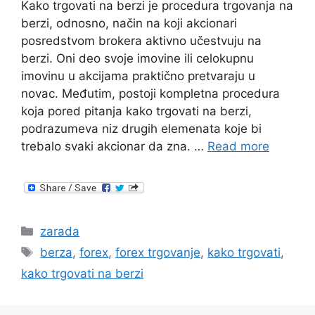
Kako trgovati na berzi je procedura trgovanja na
berzi, odnosno, način na koji akcionari
posredstvom brokera aktivno učestvuju na
berzi. Oni deo svoje imovine ili celokupnu
imovinu u akcijama praktično pretvaraju u
novac. Međutim, postoji kompletna procedura
koja pored pitanja kako trgovati na berzi,
podrazumeva niz drugih elemenata koje bi
trebalo svaki akcionar da zna. …
Read more
Categories
zarada
Tags
berza
,
forex
,
forex trgovanje
,
kako trgovati
,
kako trgovati na berzi