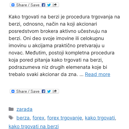
Kako trgovati na berzi je procedura trgovanja na
berzi, odnosno, način na koji akcionari
posredstvom brokera aktivno učestvuju na
berzi. Oni deo svoje imovine ili celokupnu
imovinu u akcijama praktično pretvaraju u
novac. Međutim, postoji kompletna procedura
koja pored pitanja kako trgovati na berzi,
podrazumeva niz drugih elemenata koje bi
trebalo svaki akcionar da zna. …
Read more
Categories
zarada
Tags
berza
,
forex
,
forex trgovanje
,
kako trgovati
,
kako trgovati na berzi