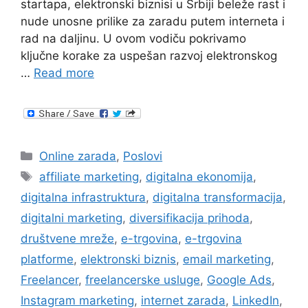
startapa, elektronski biznisi u Srbiji beleže rast i
nude unosne prilike za zaradu putem interneta i
rad na daljinu. U ovom vodiču pokrivamo
ključne korake za uspešan razvoj elektronskog
…
Read more
Categories
Online zarada
,
Poslovi
Tags
affiliate marketing
,
digitalna ekonomija
,
digitalna infrastruktura
,
digitalna transformacija
,
digitalni marketing
,
diversifikacija prihoda
,
društvene mreže
,
e-trgovina
,
e-trgovina
platforme
,
elektronski biznis
,
email marketing
,
Freelancer
,
freelancerske usluge
,
Google Ads
,
Instagram marketing
,
internet zarada
,
LinkedIn
,