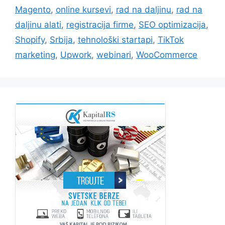
Magento
,
online kursevi
,
rad na daljinu
,
rad na
daljinu alati
,
registracija firme
,
SEO optimizacija
,
Shopify
,
Srbija
,
tehnološki startapi
,
TikTok
marketing
,
Upwork
,
webinari
,
WooCommerce