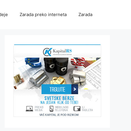
deje
Zarada preko interneta
Zarada