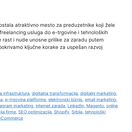
ostala atraktivno mesto za preduzetnike koji žele
 freelancing usluga do e-trgovine i tehnoloških
eže rast i nude unosne prilike za zaradu putem
 pokrivamo ključne korake za uspešan razvoj
na infrastruktura
,
digitalna transformacija
,
digitalni marketing
,
na
,
e-trgovina platforme
,
elektronski biznis
,
email marketing
,
tagram marketing
,
internet zarada
,
LinkedIn
,
Magento
,
online
ija firme
,
SEO optimizacija
,
Shopify
,
Srbija
,
tehnološki
oCommerce