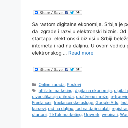
Sa rastom digitalne ekonomije, Srbija je p
da izgrade i razviju elektronski biznis. Od
startapa, elektronski biznisi u Srbiji bel
interneta i rad na daljinu. U ovom vodiču
elektronskog …
Read more
Categories
Online zarada
,
Poslovi
Tags
affiliate marketing
,
digitalna ekonomija
,
digital
diversifikacija prihoda
,
društvene mreže
,
e-trgovi
Freelancer
,
freelancerske usluge
,
Google Ads
,
Ins
kursevi
,
rad na daljinu
,
rad na daljinu alati
,
registrac
startapi
,
TikTok marketing
,
Upwork
,
webinari
,
Wo