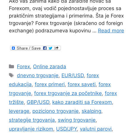
Ako vas zanima kako da zaradite novac sa
Forexom, ovaj vodič pojednostavljuje proces sa
praktičnim strategijama i primerima. Šta je Forex
trgovanje? Forex trgovanje (skraćeno od foreign
exchange) podrazumeva kupovinu …
Read more
Categories
Forex
,
Online zarada
Tags
dnevno trgovanje
,
EUR/USD
,
forex
edukacija
,
forex primeri
,
forex saveti
,
forex
trgovanje
,
forex trgovanje za početnike
,
forex
tržište
,
GBP/USD
,
kako zaraditi sa Forexom
,
leverage
,
poziciono trgovanje
,
skalping
,
strategije trgovanja
,
swing trgovanje
,
upravljanje rizikom
,
USD/JPY
,
valutni parovi
,