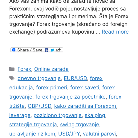
Ako vas zanima kako da zaradite novac sa
Forexom, ovaj vodič pojednostavljuje proces sa
praktičnim strategijama i primerima. Šta je Forex
trgovanje? Forex trgovanje (skraćeno od foreign
exchange) podrazumeva kupovinu …
Read more
Categories
Forex
,
Online zarada
Tags
dnevno trgovanje
,
EUR/USD
,
forex
edukacija
,
forex primeri
,
forex saveti
,
forex
trgovanje
,
forex trgovanje za početnike
,
forex
tržište
,
GBP/USD
,
kako zaraditi sa Forexom
,
leverage
,
poziciono trgovanje
,
skalping
,
strategije trgovanja
,
swing trgovanje
,
upravljanje rizikom
,
USD/JPY
,
valutni parovi
,