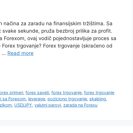
h načina za zaradu na finansijskim tržištima. Sa
svake sekunde, pruža bezbroj prilika za profit.
 Forexom, ovaj vodič pojednostavljuje proces sa
je Forex trgovanje? Forex trgovanje (skraćeno od
u …
Read more
orex primeri
,
forex saveti
,
forex trgovanje
,
forex trgovanje
ti sa Forexom
,
leverage
,
poziciono trgovanje
,
skalping
,
rizikom
,
USD/JPY
,
valutni parovi
,
zarada na Forexu