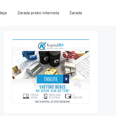
deje
Zarada preko interneta
Zarada