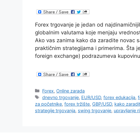
Forex trgovanje je jedan od najdinamičniji
globalnim valutama koje menjaju vrednost 
Ako vas zanima kako da zaradite novac sa
praktičnim strategijama i primerima. Šta 
foreign exchange) podrazumeva kupovin
Categories
Forex
,
Online zarada
Tags
dnevno trgovanje
,
EUR/USD
,
forex edukacija
,
f
za početnike
,
forex tržište
,
GBP/USD
,
kako zaradi
strategije trgovanja
,
swing trgovanje
,
upravljanje 